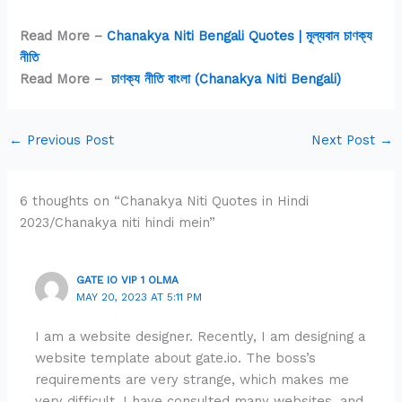
Read More –
Chanakya Niti Bengali Quotes | মূল্যবান চাণক্য
নীতি
Read More –
চাণক্য নীতি বাংলা (Chanakya Niti Bengali)
←
Previous Post
Next Post
→
6 thoughts on “Chanakya Niti Quotes in Hindi
2023/Chanakya niti hindi mein”
GATE IO VIP 1 OLMA
MAY 20, 2023 AT 5:11 PM
I am a website designer. Recently, I am designing a
website template about gate.io. The boss’s
requirements are very strange, which makes me
very difficult. I have consulted many websites, and